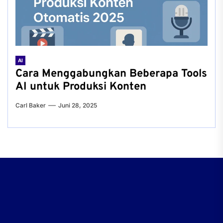
AI
Cara Menggabungkan Beberapa Tools
AI untuk Produksi Konten
Carl Baker
Juni 28, 2025