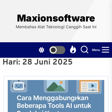
Skip
to
the
Maxionsoftware
content
Membahas Alat Teknologi Canggih Saat Ini
Menu
Hari:
28 Juni 2025