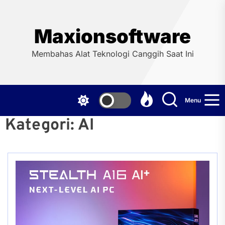
Skip
to
the
Maxionsoftware
content
Membahas Alat Teknologi Canggih Saat Ini
Menu
Kategori:
AI