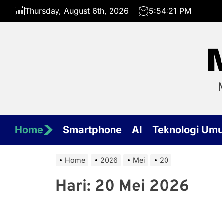
Skip
Thursday, August 6th, 2026
5:54:21 PM
to
the
content
Home
Smartphone
AI
Teknologi Um
Home
2026
Mei
20
Hari:
20 Mei 2026