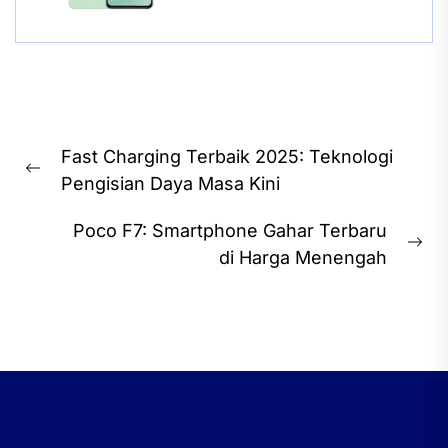
Navigasi
Fast Charging Terbaik 2025: Teknologi
pos
Previous
Pengisian Daya Masa Kini
post:
Poco F7: Smartphone Gahar Terbaru
Ne
di Harga Menengah
pos