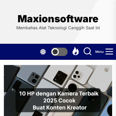
Skip
to
the
Maxionsoftware
content
Membahas Alat Teknologi Canggih Saat Ini
Menu