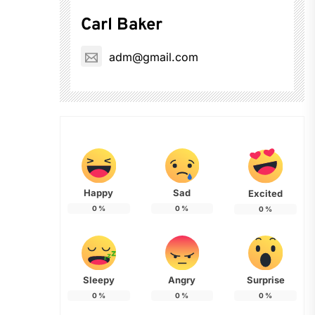
Carl Baker
adm@gmail.com
Happy
Sad
Excited
0
%
0
%
0
%
Sleepy
Angry
Surprise
0
%
0
%
0
%