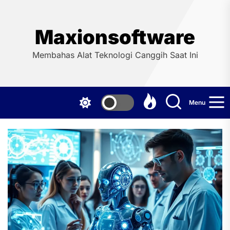
Skip
to
the
Maxionsoftware
content
Membahas Alat Teknologi Canggih Saat Ini
Menu