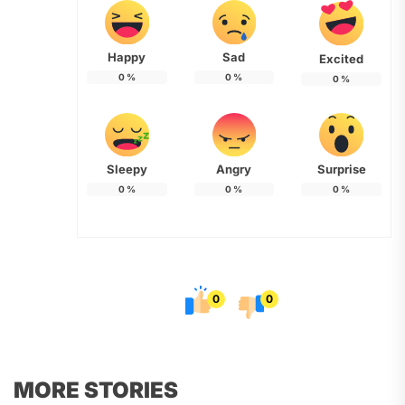
Happy
Sad
Excited
0
%
0
%
0
%
Sleepy
Angry
Surprise
0
%
0
%
0
%
0
0
MORE STORIES