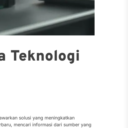
a Teknologi
enawarkan solusi yang meningkatkan
baru, mencari informasi dari sumber yang