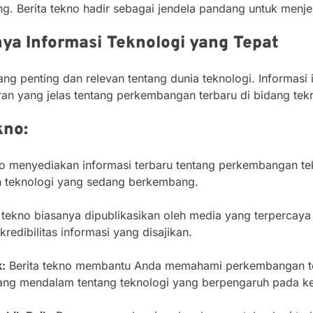
g. Berita tekno hadir sebagai jendela pandang untuk menjel
nya Informasi Teknologi yang Tepat
 penting dan relevan tentang dunia teknologi. Informasi in
n yang jelas tentang perkembangan terbaru di bidang tekn
kno:
no menyediakan informasi terbaru tentang perkembangan tek
en teknologi yang sedang berkembang.
 tekno biasanya dipublikasikan oleh media yang terpercaya
kredibilitas informasi yang disajikan.
:
Berita tekno membantu Anda memahami perkembangan te
ng mendalam tentang teknologi yang berpengaruh pada ke