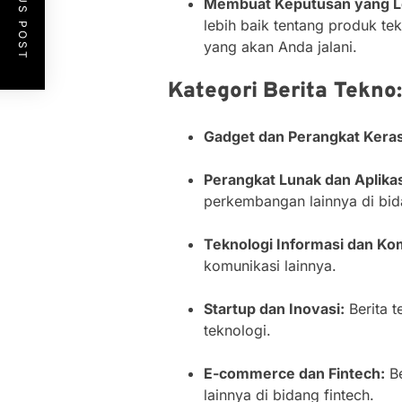
PREVIOUS POST
Membuat Keputusan yang Le
lebih baik tentang produk te
yang akan Anda jalani.
Kategori Berita Tekno:
Gadget dan Perangkat Keras
Perangkat Lunak dan Aplikas
perkembangan lainnya di bid
Teknologi Informasi dan Ko
komunikasi lainnya.
Startup dan Inovasi:
Berita t
teknologi.
E-commerce dan Fintech:
Be
lainnya di bidang fintech.