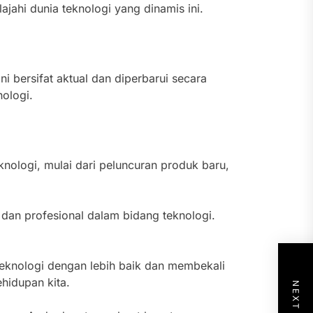
ajahi dunia teknologi yang dinamis ini.
i bersifat aktual dan diperbarui secara
ologi.
nologi, mulai dari peluncuran produk baru,
 dan profesional dalam bidang teknologi.
knologi dengan lebih baik dan membekali
hidupan kita.