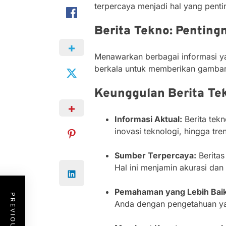
terpercaya menjadi hal yang pentin
Berita Tekno: Penting
Menawarkan berbagai informasi yang
berkala untuk memberikan gambara
Keunggulan Berita Te
Informasi Aktual:
Berita tek
inovasi teknologi, hingga tr
Sumber Terpercaya:
Beritas
Hal ini menjamin akurasi dan 
Pemahaman yang Lebih Baik
Anda dengan pengetahuan ya