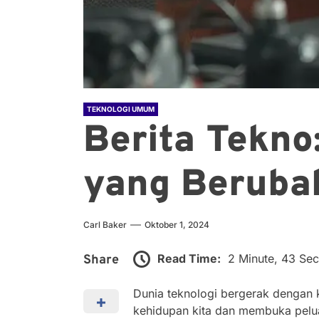
TEKNOLOGI UMUM
Berita Tekno
yang Beruba
Carl Baker
Oktober 1, 2024
Read Time:
2 Minute, 43 Se
Share
Dunia teknologi bergerak dengan k
kehidupan kita dan membuka pelua