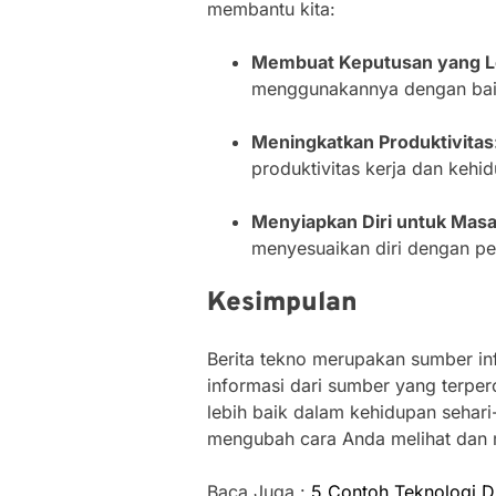
membantu kita:
Membuat Keputusan yang Le
menggunakannya dengan bai
Meningkatkan Produktivitas
produktivitas kerja dan kehid
Menyiapkan Diri untuk Mas
menyesuaikan diri dengan per
Kesimpulan
Berita tekno merupakan sumber in
informasi dari sumber yang terp
lebih baik dalam kehidupan sehari
mengubah cara Anda melihat dan m
Baca Juga :
5 Contoh Teknologi D