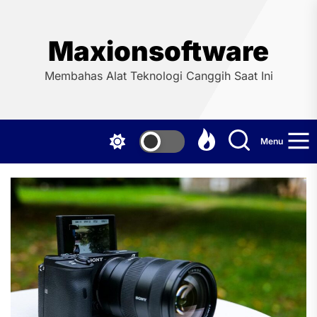
Skip
to
the
Maxionsoftware
content
Membahas Alat Teknologi Canggih Saat Ini
Menu