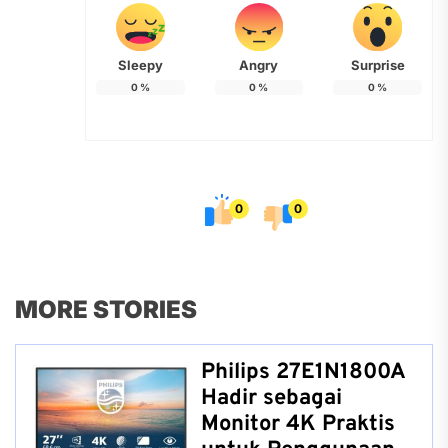
Sleepy
Angry
Surprise
0
%
0
%
0
%
0
0
MORE STORIES
Philips 27E1N1800A
Hadir sebagai
Monitor 4K Praktis