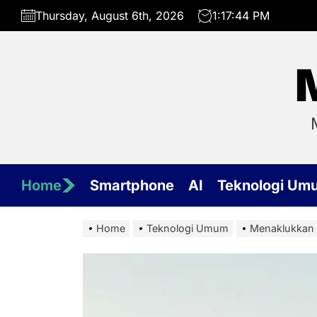
Skip
Thursday, August 6th, 2026
1:17:45 PM
to
the
content
Home
Smartphone
AI
Teknologi Um
Home
Teknologi Umum
Menaklukkan 