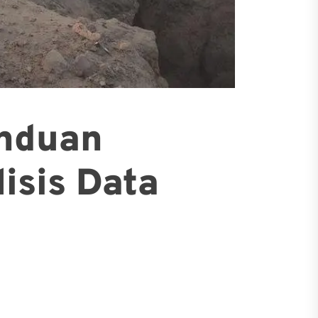
anduan
isis Data