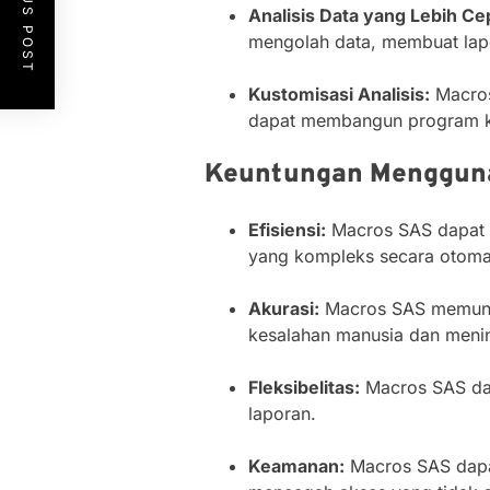
PREVIOUS POST
Analisis Data yang Lebih Ce
mengolah data, membuat lapo
Kustomisasi Analisis:
Macros
dapat membangun program khu
Keuntungan Mengguna
Efisiensi:
Macros SAS dapat 
yang kompleks secara otomat
Akurasi:
Macros SAS memungk
kesalahan manusia dan mening
Fleksibelitas:
Macros SAS dapa
laporan.
Keamanan:
Macros SAS dapa