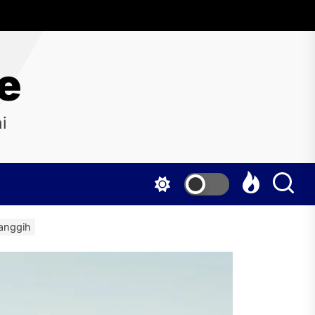
e
i
anggih