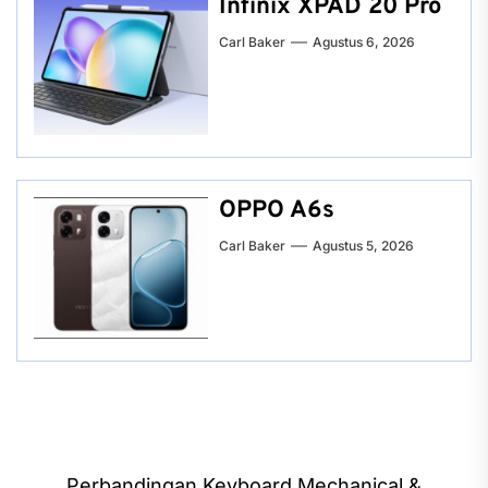
Infinix XPAD 20 Pro
Carl Baker
Agustus 6, 2026
OPPO A6s
Carl Baker
Agustus 5, 2026
Navigasi
Perbandingan Keyboard Mechanical &