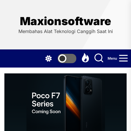
Skip
to
the
Maxionsoftware
content
Membahas Alat Teknologi Canggih Saat Ini
Menu