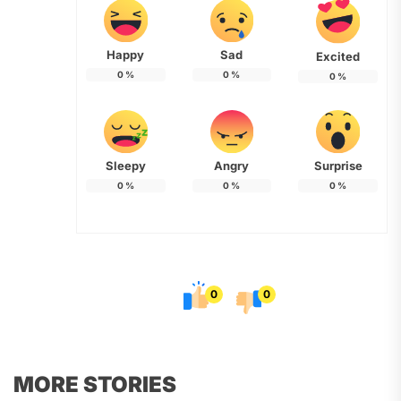
Happy
Sad
Excited
0
%
0
%
0
%
Sleepy
Angry
Surprise
0
%
0
%
0
%
0
0
MORE STORIES