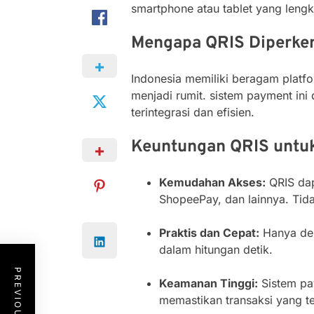
smartphone atau tablet yang lengk
Mengapa QRIS Diperke
Indonesia memiliki beragam platf
menjadi rumit. sistem payment in
terintegrasi dan efisien.
Keuntungan QRIS untu
Kemudahan Akses:
QRIS dap
ShopeePay, dan lainnya. Tida
Praktis dan Cepat:
Hanya den
dalam hitungan detik.
Keamanan Tinggi:
Sistem pa
memastikan transaksi yang te