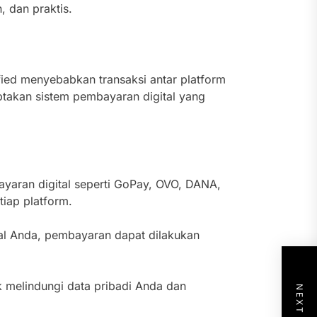
 dan praktis.
fied menyebabkan transaksi antar platform
ptakan sistem pembayaran digital yang
yaran digital seperti GoPay, OVO, DANA,
iap platform.
l Anda, pembayaran dapat dilakukan
 melindungi data pribadi Anda dan