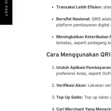
PREVIOUS POST
Transaksi Lebih Efisien:
sist
Bersifat Nasional:
QRIS adala
platform pembayaran digital 
Meningkatkan Keterlibatan F
terbatas, seperti pedagang k
Cara Menggunakan QRI
Unduh Aplikasi Pembayaran D
preferensi Anda, seperti Go
Verifikasi Akun:
Lakukan veri
Top Up Saldo:
Top up saldo 
Cari Merchant Yang Meneri