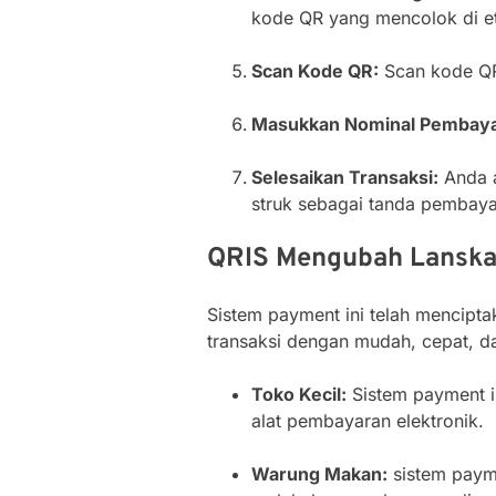
kode QR yang mencolok di eta
Scan Kode QR:
Scan kode QR
Masukkan Nominal Pembaya
Selesaikan Transaksi:
Anda a
struk sebagai tanda pembayar
QRIS Mengubah Lanska
Sistem payment ini telah mencipt
transaksi dengan mudah, cepat, da
Toko Kecil:
Sistem payment i
alat pembayaran elektronik.
Warung Makan:
sistem paym