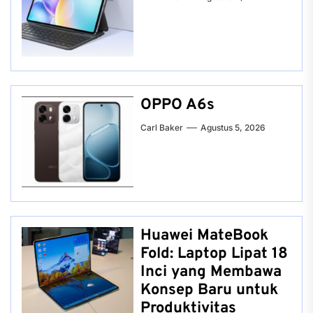
OPPO A6s
Carl Baker
Agustus 5, 2026
Huawei MateBook
Fold: Laptop Lipat 18
Inci yang Membawa
Konsep Baru untuk
Produktivitas