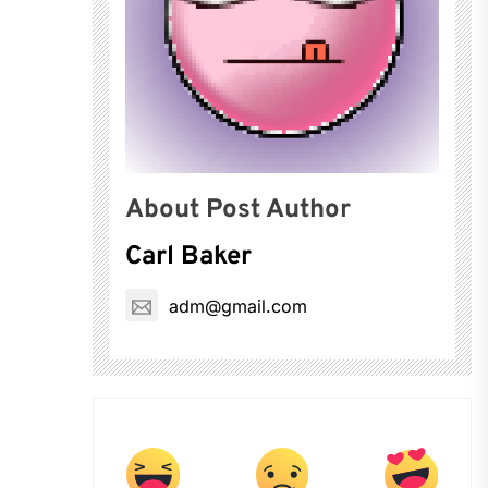
About Post Author
Carl Baker
adm@gmail.com