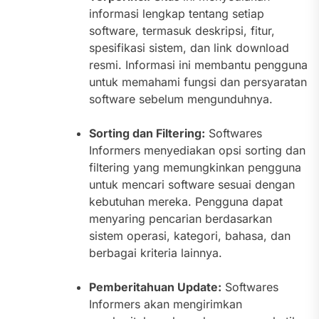
informasi lengkap tentang setiap
software, termasuk deskripsi, fitur,
spesifikasi sistem, dan link download
resmi. Informasi ini membantu pengguna
untuk memahami fungsi dan persyaratan
software sebelum mengunduhnya.
Sorting dan Filtering:
Softwares
Informers menyediakan opsi sorting dan
filtering yang memungkinkan pengguna
untuk mencari software sesuai dengan
kebutuhan mereka. Pengguna dapat
menyaring pencarian berdasarkan
sistem operasi, kategori, bahasa, dan
berbagai kriteria lainnya.
Pemberitahuan Update:
Softwares
Informers akan mengirimkan