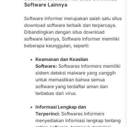
Software Lainnya
Software Informer merupakan salah satu situs
download software terbaik dan terpercaya.
Dibandingkan dengan situs download
software lainnya, Software Informer memiliki
beberapa keunggulan, seperti:
Keamanan dan Keaslian
Software:
Softwares Informers memiliki
sistem deteksi malware yang canggih
untuk memastikan bahwa semua
software yang terdaftar aman dan
terbebas dari virus.
Informasi Lengkap dan
Terperinci:
Softwares Informers
menyediakan informasi lengkap tentang